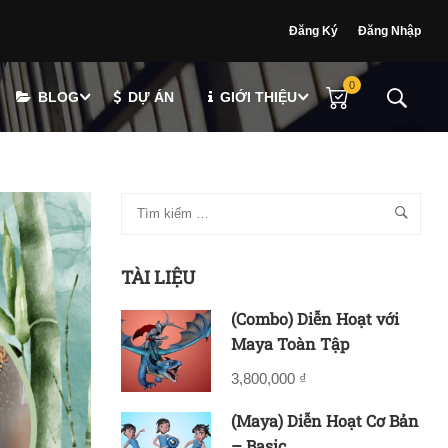
Đăng Ký
Đăng Nhập
0
BLOG
DỰ ÁN
GIỚI THIỆU
TÀI LIỆU
(Combo) Diễn Hoạt với
Maya Toàn Tập
3,800,000 ₫
(Maya) Diễn Hoạt Cơ Bản
– Basic