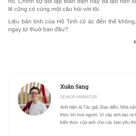
nó. Chính sự đối lập toàn diện này đã tạo nên 
lẽ cũng có cùng một câu hỏi với tôi.
Liệu bản tính của Hồ Tinh có ác đến thế không,
ngay từ thuở ban đầu?
M
Xuân Sang
SENIOR ANIMATOR
Anh hiện là Tác giả, Đạo diễn, Nhà sản
thức tới mọi người. Vì vậy anh tạo
kiến thức của anh cho các bạn yêu th