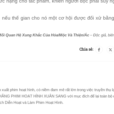
sức nặng cho tác phẩm, khiến người đọc phải suy n
 nếu thế gian cho nó một cơ hội được đối xử bằng 
ối Quan Hệ Xung Khắc Của Hỏa/Mộc Và Thiện/Ác
– Độc giả, biê
Chia sẻ:
 xuất phim hoạt hình, có niềm đam mê rất lớn trong việc truyền thụ lạ
 ra HÃNG PHIM HOẠT HÌNH XUÂN SANG với mục đích để lại toàn bộ d
ích Diễn Hoạt và Làm Phim Hoạt Hình.