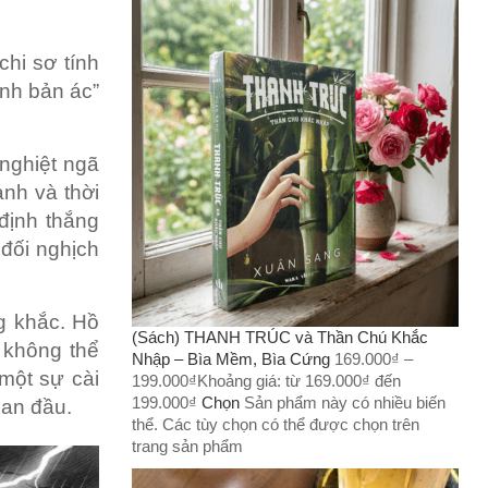
chi sơ tính
ính bản ác”
 nghiệt ngã
ảnh và thời
định thắng
 đối nghịch
ng khắc. Hồ
(Sách) THANH TRÚC và Thần Chú Khắc
 không thể
Nhập – Bìa Mềm, Bìa Cứng
169.000
₫
–
 một sự cài
199.000
₫
Khoảng giá: từ 169.000₫ đến
199.000₫
Chọn
Sản phẩm này có nhiều biến
ban đầu.
thể. Các tùy chọn có thể được chọn trên
trang sản phẩm