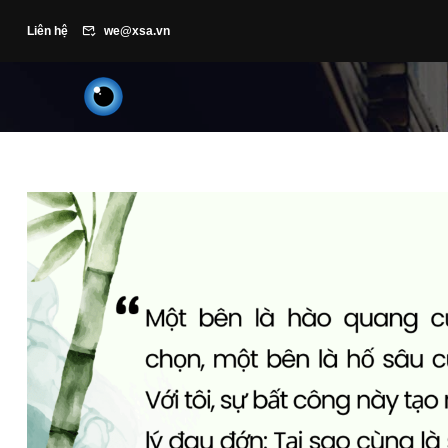
Liên hệ
we@xsa.vn