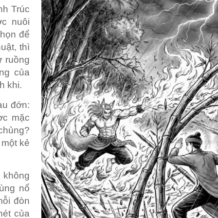
nh Trúc
ợc nuôi
chọn để
ật, thì
ự ruồng
ang của
h khi.
au đớn:
ược mặc
 chủng?
 một kẻ
c không
bùng nổ
mỗi đòn
hét của