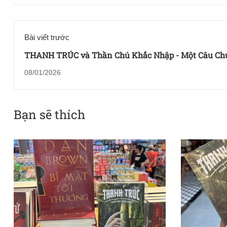
Bài viết trước
THANH TRÚC và Thần Chú Khắc Nhập - Một Câu Ch
Sử Thi Hiện Đại và Bài Học Từ Sự Mất Mát - Độc giả, 
08/01/2026
kịch: Nguyễn Cao Hồng Lộc
Bạn sẽ thích