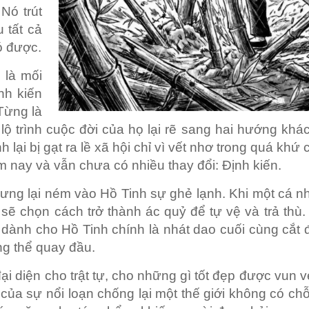
Nó trút
 tất cả
ó được.
 là mối
nh kiến
Từng là
 lộ trình cuộc đời của họ lại rẽ sang hai hướng kh
i bị gạt ra lề xã hội chỉ vì vết nhơ trong quá khứ c
m nay và vẫn chưa có nhiều thay đổi: Định kiến.
ng lại ném vào Hồ Tinh sự ghẻ lạnh. Khi một cá nh
sẽ chọn cách trở thành ác quỷ để tự vệ và trả thù.
dành cho Hồ Tinh chính là nhát dao cuối cùng cắt 
ng thể quay đầu.
 đại diện cho trật tự, cho những gì tốt đẹp được vun 
 của sự nổi loạn chống lại một thế giới không có c