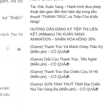
gẫm, và có
Tác Giả: Xuân Sang – Hành trình đưa phép
thuật dân gian đến thời hiện đại trong tiểu
thuyết “THANH TRÚC và Thần Chú Khắc
sự “thiện”
Nhập”
HƯỚNG DẪN ĐĂNG KÝ TIẾP THỊ LIÊN
KẾT (Affiliates) TẠI XUÂN SANG
n kịch: Thư Võ
ANIMATION – NHẬN HOA HỒNG 30%
(Game) Thanh Trúc Và Mảnh Ghép Thần Kỳ
(Miễn phí) – CÓ QUÀ🎁
(Game) Giải Cứu Thanh Trúc, Tiểu Nghê
(Miễn phí) – CÓ QUÀ🎁
(Game) Thanh Trúc Đại Chiến Cửu Vĩ Hồ
(Miễn phí) – CÓ QUÀ🎁
(Game) SƠN TINH THUỶ TINH Đại Chiến
i kiến
Núi Tản Sông Đà (Miễn phí) – CÓ QUÀ🎁
i sản,