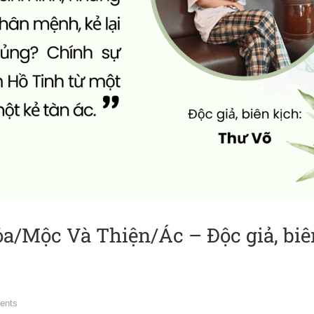
/Mộc Và Thiện/Ác – Độc giả, biê
ents