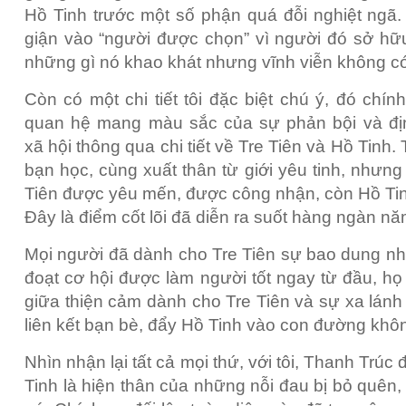
Hồ Tinh trước một số phận quá đỗi nghiệt ngã. 
giận vào “người được chọn” vì người đó sở hữu
những gì nó khao khát nhưng vĩnh viễn không c
Còn có một chi tiết tôi đặc biệt chú ý, đó chính
quan hệ mang màu sắc của sự phản bội và đị
xã hội thông qua chi tiết về
Tre Tiên
và Hồ Tinh. 
bạn học, cùng xuất thân từ giới yêu tinh, nhưng
Tiên
được yêu mến, được công nhận, còn Hồ Tinh lạ
Đây là điểm cốt lõi đã diễn ra suốt hàng ngàn nă
Mọi người đã dành cho
Tre Tiên
sự bao dung như
đoạt cơ hội được làm người tốt ngay từ đầu, họ 
giữa thiện cảm dành cho
Tre Tiên
và sự xa lánh 
liên kết bạn bè, đẩy Hồ Tinh vào con đường khô
Nhìn nhận lại tất cả mọi thứ, với tôi, Thanh Trúc
Tinh là hiện thân của những nỗi đau bị bỏ quên,