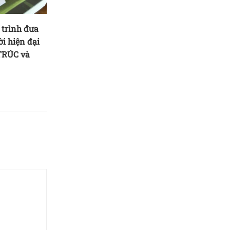
 trình đưa
i hiện đại
TRÚC và