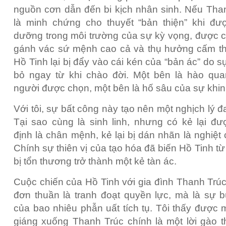
nguồn cơn dẫn đến bi kịch nhân sinh. Nếu Tha
là minh chứng cho thuyết “bản thiện” khi đư
dưỡng trong môi trường của sự kỳ vọng, được 
gánh vác sứ mệnh cao cả và thụ hưởng cấm thu
Hồ Tinh lại bị đẩy vào cái kén của “bản ác” do s
bỏ ngay từ khi chào đời. Một bên là hào qu
người được chọn, một bên là hố sâu của sự khin
Với tôi, sự bất công này tạo nên một nghịch lý đ
Tại sao cùng là sinh linh, nhưng có kẻ lại đ
định là chân mệnh, kẻ lại bị dán nhãn là nghiệt
Chính sự thiên vị của tạo hóa đã biến Hồ Tinh từ
bị tổn thương trở thành một kẻ tàn ác.
Cuộc chiến của Hồ Tinh với gia đình Thanh Trú
đơn thuần là tranh đoạt quyền lực, mà là sự 
của bao nhiêu phẫn uất tích tụ. Tôi thấy được 
giáng xuống Thanh Trúc chính là một lời gào t