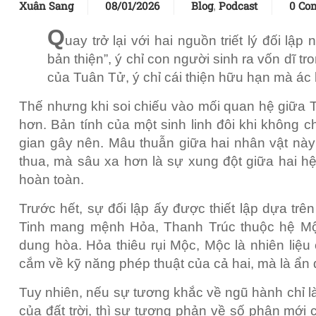
Xuân Sang
08/01/2026
Blog
Podcast
0 Co
,
Q
uay trở lại với hai nguồn triết lý đối 
bản thiện”, ý chỉ con người sinh ra vốn dĩ tr
của Tuân Tử, ý chỉ cái thiện hữu hạn mà ác
Thế nhưng khi soi chiếu vào mối quan hệ giữa T
hơn. Bản tính của một sinh linh đôi khi không 
gian gây nên. Mâu thuẫn giữa hai nhân vật này
thua, mà sâu xa hơn là sự xung đột giữa hai hệ
hoàn toàn.
Trước hết, sự đối lập ấy được thiết lập dựa tr
Tinh mang mệnh Hỏa, Thanh Trúc thuộc hệ Mộc
dung hòa. Hỏa thiêu rụi Mộc, Mộc là nhiên liệu
cắm về kỹ năng phép thuật của cả hai, mà là ẩn 
Tuy nhiên, nếu sự tương khắc về ngũ hành chỉ là
của đất trời, thì sự tương phản về số phận mới c