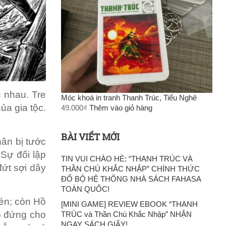
ác nhau.
Tre
Móc khoá in tranh Thanh Trúc, Tiểu Nghê
ủa gia tộc.
49.000
₫
Thêm vào giỏ hàng
BÀI VIẾT MỚI
ân bị tước
 Sự đối lập
TIN VUI CHÀO HÈ: “THANH TRÚC VÀ
đứt sợi dây
THẦN CHÚ KHẮC NHẬP” CHÍNH THỨC
ĐỔ BỘ HỆ THỐNG NHÀ SÁCH FAHASA
TOÀN QUỐC!
vén; còn Hồ
[MINI GAME] REVIEW EBOOK “THANH
hỗ đứng cho
TRÚC và Thần Chú Khắc Nhập” NHẬN
NGAY SÁCH GIẤY!