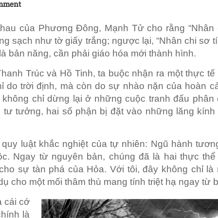
mment
lập nhau của Phương Đông, Mạnh Tử cho rằng “Nhân 
ong sạch như tờ giấy trắng; ngược lại, “Nhân chi sơ t
 là bản năng, cần phải giáo hóa mới thành hình.
hanh Trúc và Hồ Tinh, ta buộc nhận ra một thực tế
chỉ do trời định, mà còn do sự nhào nặn của hoàn c
 không chỉ dừng lại ở những cuộc tranh đấu phân 
 tư tưởng, hai số phận bị đặt vào những lăng kính
ên quy luật khắc nghiệt của tự nhiên: Ngũ hành tươ
. Ngay từ nguyên bản, chúng đã là hai thực thể
 cho sự tàn phá của Hỏa. Với tôi, đây không chỉ là
dụ cho một mối thâm thù mang tính triệt hạ ngay từ 
 cái cớ
hính là