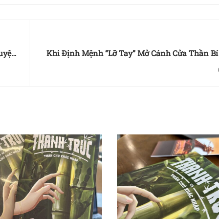
uyện
Khi Định Mệnh “Lỡ Tay” Mở Cánh Cửa Thần Bí -
biên
biên kịch, nhà sản xuất phim: Trần 