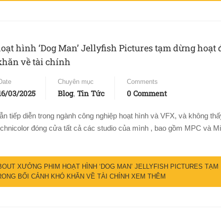
ạt hình ‘Dog Man’ Jellyfish Pictures tạm dừng hoạt 
khăn về tài chính
Date
Chuyên mục
Comments
16/03/2025
Blog
Tin Tức
0 Comment
,
ẫn tiếp diễn trong ngành công nghiệp hoạt hình và VFX, và không thấy
Technicolor đóng cửa tất cả các studio của mình , bao gồm MPC và M
OUT XƯỞNG PHIM HOẠT HÌNH ‘DOG MAN’ JELLYFISH PICTURES TẠM
ONG BỐI CẢNH KHÓ KHĂN VỀ TÀI CHÍNH
XEM THÊM