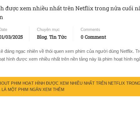
h được xem nhiều nhất trên Netflix trong nửa cuối n
n
Date
Chuyên mục
Comments
01/03/2025
Blog
Tin Tức
0 Comment
,
kê đáng ngạc nhiên về thói quen xem phim của người dùng Netflix. T
ạt hình được xem nhiều nhất trên nền tảng này là phim hoạt hình n
OUT PHIM HOẠT HÌNH ĐƯỢC XEM NHIỀU NHẤT TRÊN NETFLIX TRON
4 LÀ MỘT PHIM NGẮN
XEM THÊM