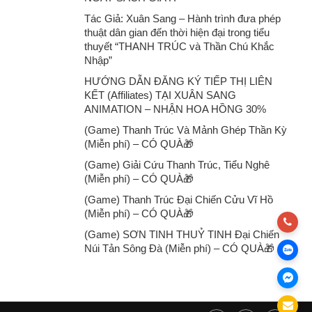
Tác Giả: Xuân Sang – Hành trình đưa phép
thuật dân gian đến thời hiện đại trong tiểu
thuyết “THANH TRÚC và Thần Chú Khắc
Nhập”
HƯỚNG DẪN ĐĂNG KÝ TIẾP THỊ LIÊN
KẾT (Affiliates) TẠI XUÂN SANG
ANIMATION – NHẬN HOA HỒNG 30%
(Game) Thanh Trúc Và Mảnh Ghép Thần Kỳ
(Miễn phí) – CÓ QUÀ🎁
(Game) Giải Cứu Thanh Trúc, Tiểu Nghê
(Miễn phí) – CÓ QUÀ🎁
(Game) Thanh Trúc Đại Chiến Cửu Vĩ Hồ
(Miễn phí) – CÓ QUÀ🎁
(Game) SƠN TINH THUỶ TINH Đại Chiến
Núi Tản Sông Đà (Miễn phí) – CÓ QUÀ🎁