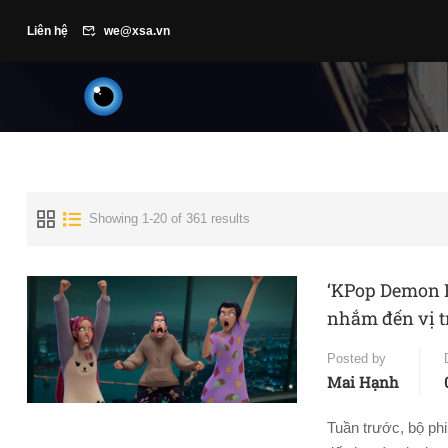
Liên hệ
we@xsa.vn
Showing 1-20 of 361 results
‘KPop Demon H
nhắm đến vị tr
Posted by
Mai Hạnh
Tuần trước, bộ ph