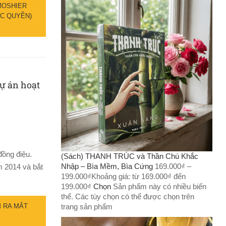
MOSHIER
ỘC QUYỀN)
ự án hoạt
đồng điệu.
(Sách) THANH TRÚC và Thần Chú Khắc
Nhập – Bìa Mềm, Bìa Cứng
169.000
₫
–
m 2014 và bắt
199.000
₫
Khoảng giá: từ 169.000₫ đến
199.000₫
Chọn
Sản phẩm này có nhiều biến
thể. Các tùy chọn có thể được chọn trên
trang sản phẩm
 RA MẮT