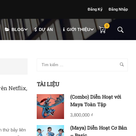
Đăng Ký
Đăng Nhập
0
BLOG
DỰ ÁN
GIỚI THIỆU
TÀI LIỆU
ên Netflix,
(Combo) Diễn Hoạt với
Maya Toàn Tập
3,800,000 ₫
(Maya) Diễn Hoạt Cơ Bản
 thứ bảy liên
– Basic