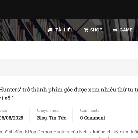
TÀI LIỆU
SHOP
GAME
unters’ trở thành phim gốc được xem nhiều thứ tư tr
í số 1
Date
Chuyên mục
Comments
06/08/2025
Blog
Tin Tức
0 Comment
,
im đình đám KPop Demon Hunters của Netflix không chỉ kỷ niệm tuần