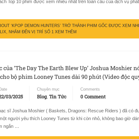
sách Top 10 phim được xem nhiều nhất trên toàn cầu của dịch vụ phát
BOUT ‘KPOP DEMON HUNTERS’ TRỞ THÀNH PHIM GỐC ĐƯỢC XEM NH
IX, NHẮM ĐẾN VỊ TRÍ SỐ 1
XEM THÊM
 của ‘The Day The Earth Blew Up’ Joshua Moshier nó
 cho bộ phim Looney Tunes dài 90 phút (Video độc qu
Date
Chuyên mục
Comments
22/03/2025
Blog
Tin Tức
0 Comment
,
ạc sĩ Joshua Moshier ( Baskets, Dragons: Rescue Riders ) đã có đ
một người yêu thích Looney Tunes từ khi còn nhỏ, không bao giờ d
im ngắn …