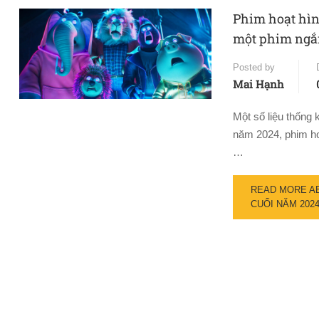
Phim hoạt hìn
một phim ngắ
Posted by
Mai Hạnh
Một số liệu thống 
năm 2024, phim ho
…
READ MORE AB
CUỐI NĂM 202