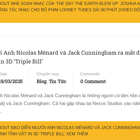
OUT NHÀ SOẠN NHẠC CỦA ‘THE DAY THE EARTH BLEW UP’ JOSHUA 
SÁNG TÁC NHẠC CHO BỘ PHIM LOONEY TUNES DÀI 90 PHÚT (VIDEO Đ
i Anh Nicolas Ménard và Jack Cunningham ra mắt d
n 3D ‘Triple Bill’
Date
Chuyên mục
Comments
19/03/2025
Blog
Tin Tức
0 Comment
,
ình Nicolas Ménard và Jack Cunningham là những người có tâm hồn 
rái) và Jack Cunningham. Cả hai gặp nhau tại Nexus Studios vào nă
…
OUT ĐẠO DIỄN NGƯỜI ANH NICOLAS MÉNARD VÀ JACK CUNNINGHAM
NH TĨNH VẬT IN 3D ‘TRIPLE BILL’
XEM THÊM