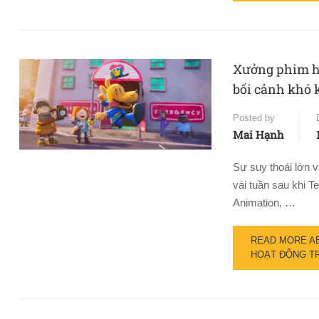
Xưởng phim ho
bối cảnh khó 
Posted by
Mai Hạnh
Sự suy thoái lớn v
vài tuần sau khi 
Animation, …
READ MORE AB
HOẠT ĐỘNG TR