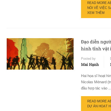
READ MORE AB
NÓI VỀ VIỆC 
XEM THÊM
Đạo diễn ngườ
hình tĩnh vật i
Posted by
Mai Hạnh
Hai họa sĩ hoạt h
Nicolas Ménard (t
đầu hợp tác vào 
READ MORE AB
DỰ ÁN HOẠT HÌ