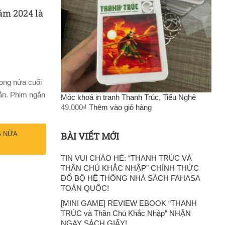
ăm 2024 là
rong nửa cuối
gắn. Phim ngắn
Móc khoá in tranh Thanh Trúc, Tiểu Nghê
49.000
₫
Thêm vào giỏ hàng
BÀI VIẾT MỚI
G NỬA
TIN VUI CHÀO HÈ: “THANH TRÚC VÀ
THẦN CHÚ KHẮC NHẬP” CHÍNH THỨC
ĐỔ BỘ HỆ THỐNG NHÀ SÁCH FAHASA
TOÀN QUỐC!
[MINI GAME] REVIEW EBOOK “THANH
TRÚC và Thần Chú Khắc Nhập” NHẬN
NGAY SÁCH GIẤY!