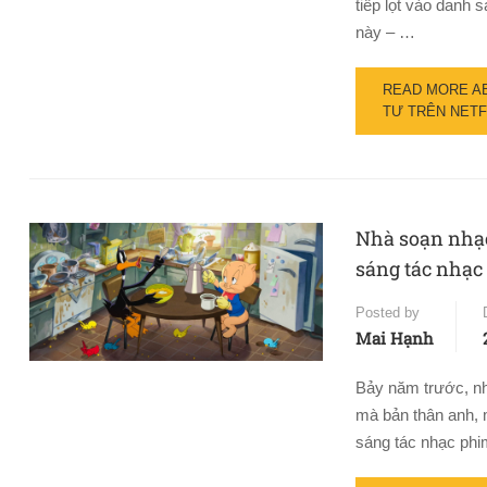
tiếp lọt vào danh 
này – …
READ MORE A
TƯ TRÊN NETFL
Nhà soạn nhạc
sáng tác nhạc
Posted by
Mai Hạnh
Bảy năm trước, nh
mà bản thân anh, 
sáng tác nhạc ph