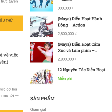
 trực tuyến
900,000 ₫
(Maya) Diễn Hoạt Hành
IỀU THỨ
Động – Action
2,800,000 ₫
(Maya) Diễn Hoạt Cảm
Xúc và Làm phim –
i về việc
Acting & Filmmaking
2,800,000 ₫
yền)
12 Nguyên Tắc Diễn Hoạt
Miễn phí
ược cơ hội
ám mơ tới —
SẢN PHẨM
Giảm giá!