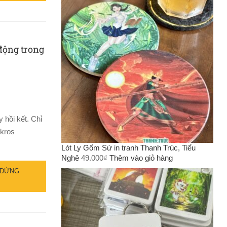
động trong
 hồi kết. Chỉ
ikros
Lót Ly Gốm Sứ in tranh Thanh Trúc, Tiểu
Nghê
49.000
₫
Thêm vào giỏ hàng
 DỪNG