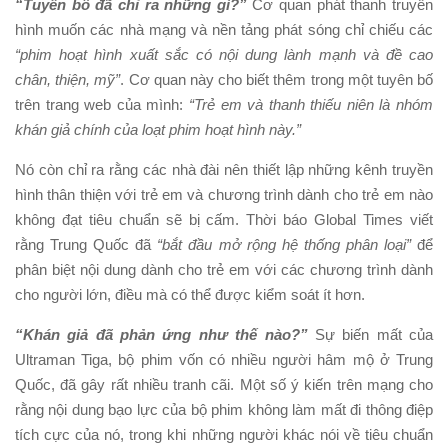
“Tuyên bố đã chỉ ra những gì?”
Cơ quan phát thanh truyền
hình muốn các nhà mạng và nền tảng phát sóng chỉ chiếu các
“phim hoạt hình xuất sắc có nội dung lành mạnh và đề cao
chân, thiện, mỹ”
. Cơ quan này cho biết thêm trong một tuyên bố
trên trang web của mình:
“Trẻ em và thanh thiếu niên là nhóm
khán giả chính của loạt phim hoạt hình này.”
Nó còn chỉ ra rằng các nhà đài nên thiết lập những kênh truyền
hình thân thiện với trẻ em và chương trình dành cho trẻ em nào
không đạt tiêu chuẩn sẽ bị cấm. Thời báo Global Times viết
rằng Trung Quốc đã
“bắt đầu mở rộng hệ thống phân loại”
để
phân biệt nội dung dành cho trẻ em với các chương trình dành
cho người lớn, điều mà có thể được kiểm soát ít hơn.
“Khán giả đã phản ứng như thế nào?”
Sự biến mất của
Ultraman Tiga, bộ phim vốn có nhiều người hâm mộ ở Trung
Quốc, đã gây rất nhiều tranh cãi. Một số ý kiến trên mạng cho
rằng nội dung bạo lực của bộ phim không làm mất đi thông điệp
tích cực của nó, trong khi những người khác nói về tiêu chuẩn