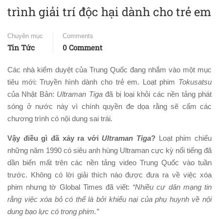
trình giải trí độc hại dành cho trẻ em
Chuyên mục
Comments
Tin Tức
0 Comment
Các nhà kiểm duyệt của Trung Quốc đang nhắm vào một mục
tiêu mới: Truyền hình dành cho trẻ em. Loạt phim
Tokusatsu
của Nhật Bản:
Ultraman Tiga
đã bị loại khỏi các nền tảng phát
sóng ở nước này vì chính quyền đe dọa rằng sẽ cấm các
chương trình có nội dung sai trái.
Vậy điều gì đã xảy ra với
Ultraman Tiga
?
Loạt phim chiếu
những năm 1990 có siêu anh hùng Ultraman cực kỳ nổi tiếng đã
dần biến mất trên các nền tảng video Trung Quốc vào tuần
trước. Không có lời giải thích nào được đưa ra về việc xóa
phim nhưng tờ Global Times đã viết:
“Nhiều cư dân mạng tin
rằng việc xóa bỏ có thể là bởi khiếu nại của phụ huynh về nội
dung bạo lực có trong phim.”