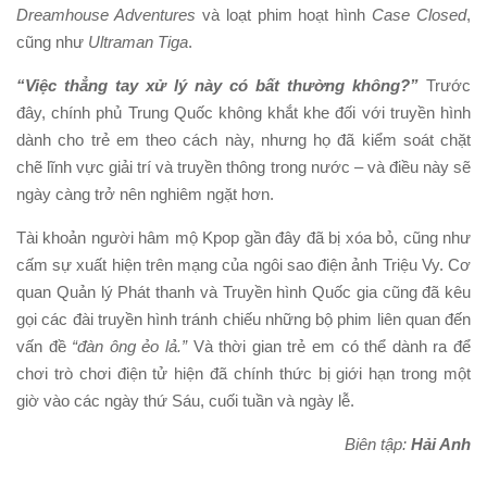
Dreamhouse Adventures
và loạt phim hoạt hình
Case Closed
,
cũng như
Ultraman Tiga
.
“Việc thẳng tay xử lý này có bất thường không?”
Trước
đây, chính phủ Trung Quốc không khắt khe đối với truyền hình
dành cho trẻ em theo cách này, nhưng họ đã kiểm soát chặt
chẽ lĩnh vực giải trí và truyền thông trong nước – và điều này sẽ
ngày càng trở nên nghiêm ngặt hơn.
Tài khoản người hâm mộ Kpop gần đây đã bị xóa bỏ, cũng như
cấm sự xuất hiện trên mạng của ngôi sao điện ảnh Triệu Vy. Cơ
quan Quản lý Phát thanh và Truyền hình Quốc gia cũng đã kêu
gọi các đài truyền hình tránh chiếu những bộ phim liên quan đến
vấn đề
“đàn ông ẻo lả.”
Và thời gian trẻ em có thể dành ra để
chơi trò chơi điện tử hiện đã chính thức bị giới hạn trong một
giờ vào các ngày thứ Sáu, cuối tuần và ngày lễ.
Biên tập:
Hải Anh