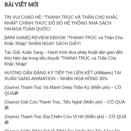
BÀI VIẾT MỚI
TIN VUI CHÀO HÈ: “THANH TRÚC VÀ THẦN CHÚ KHẮC
NHẬP” CHÍNH THỨC ĐỔ BỘ HỆ THỐNG NHÀ SÁCH
FAHASA TOÀN QUỐC!
[MINI GAME] REVIEW EBOOK “THANH TRÚC và Thần Chú
Khắc Nhập” NHẬN NGAY SÁCH GIẤY!
Tác Giả: Xuân Sang – Hành trình đưa phép thuật dân gian đến
thời hiện đại trong tiểu thuyết “THANH TRÚC và Thần Chú
Khắc Nhập”
HƯỚNG DẪN ĐĂNG KÝ TIẾP THỊ LIÊN KẾT (Affiliates) TẠI
XUÂN SANG ANIMATION – NHẬN HOA HỒNG 30%
(Game) Thanh Trúc Và Mảnh Ghép Thần Kỳ (Miễn phí) – CÓ
QUÀ🎁
(Game) Giải Cứu Thanh Trúc, Tiểu Nghê (Miễn phí) – CÓ QUÀ
🎁
(Game) Thanh Trúc Đại Chiến Cửu Vĩ Hồ (Miễn phí) – CÓ QUÀ
🎁