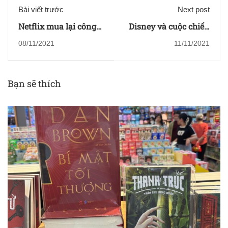
Bài viết trước
Next post
Netflix mua lại công
Disney và cuộc chiến
ty Game đầu tiên, mở
pháp lý về quyền sở
08/11/2021
11/11/2021
rộng lĩnh vực Game
hữu các siêu anh
sang Tây Ban Nha và
hùng Marvel
Ý
Bạn sẽ thích