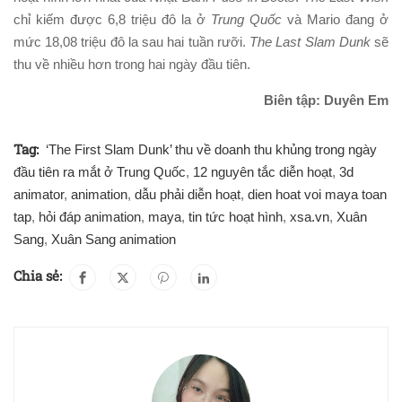
chỉ kiếm được 6,8 triệu đô la ở
Trung Quốc
và Mario đang ở
mức 18,08 triệu đô la sau hai tuần rưỡi.
The Last Slam Dunk
sẽ
thu về nhiều hơn trong hai ngày đầu tiên.
Biên tập: Duyên Em
Tag:
‘The First Slam Dunk’ thu về doanh thu khủng trong ngày
đầu tiên ra mắt ở Trung Quốc
,
12 nguyên tắc diễn hoạt
,
3d
animator
,
animation
,
dẫu phải diễn hoạt
,
dien hoat voi maya toan
tap
,
hỏi đáp animation
,
maya
,
tin tức hoạt hình
,
xsa.vn
,
Xuân
Sang
,
Xuân Sang animation
Chia sẻ: