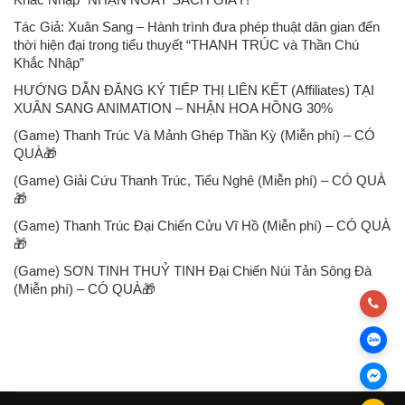
Tác Giả: Xuân Sang – Hành trình đưa phép thuật dân gian đến
thời hiện đại trong tiểu thuyết “THANH TRÚC và Thần Chú
Khắc Nhập”
HƯỚNG DẪN ĐĂNG KÝ TIẾP THỊ LIÊN KẾT (Affiliates) TẠI
XUÂN SANG ANIMATION – NHẬN HOA HỒNG 30%
(Game) Thanh Trúc Và Mảnh Ghép Thần Kỳ (Miễn phí) – CÓ
QUÀ🎁
(Game) Giải Cứu Thanh Trúc, Tiểu Nghê (Miễn phí) – CÓ QUÀ
🎁
(Game) Thanh Trúc Đại Chiến Cửu Vĩ Hồ (Miễn phí) – CÓ QUÀ
🎁
(Game) SƠN TINH THUỶ TINH Đại Chiến Núi Tản Sông Đà
(Miễn phí) – CÓ QUÀ🎁