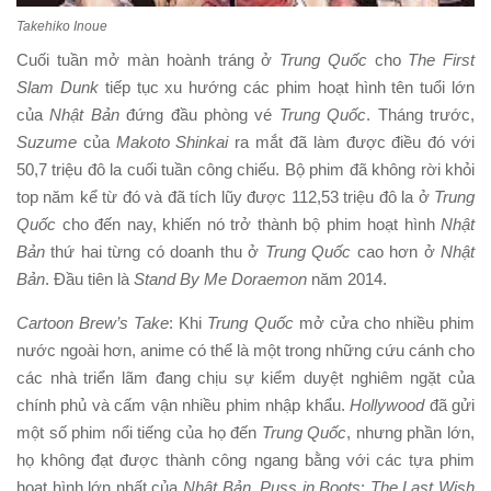
Takehiko Inoue
Cuối tuần mở màn hoành tráng ở
Trung Quốc
cho
The First
Slam Dunk
tiếp tục xu hướng các phim hoạt hình tên tuổi lớn
của
Nhật Bản
đứng đầu phòng vé
Trung Quốc
. Tháng trước,
Suzume
của
Makoto Shinkai
ra mắt đã làm được điều đó với
50,7 triệu đô la cuối tuần công chiếu. Bộ phim đã không rời khỏi
top năm kể từ đó và đã tích lũy được 112,53 triệu đô la ở
Trung
Quốc
cho đến nay, khiến nó trở thành bộ phim hoạt hình
Nhật
Bản
thứ hai từng có doanh thu ở
Trung Quốc
cao hơn ở
Nhật
Bản
. Đầu tiên là
Stand By Me Doraemon
năm 2014.
Cartoon Brew’s Take
: Khi
Trung Quốc
mở cửa cho nhiều phim
nước ngoài hơn, anime có thể là một trong những cứu cánh cho
các nhà triển lãm đang chịu sự kiểm duyệt nghiêm ngặt của
chính phủ và cấm vận nhiều phim nhập khẩu.
Hollywood
đã gửi
một số phim nổi tiếng của họ đến
Trung Quốc
, nhưng phần lớn,
họ không đạt được thành công ngang bằng với các tựa phim
hoạt hình lớn nhất của
Nhật Bản. Puss in Boots
:
The Last Wish