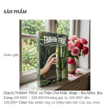
SẢN PHẨM
Giảm giá!
(Sách) THANH TRÚC và Thần Chú Khắc Nhập – Bìa Mềm, Bìa
Cứng
169.000
₫
–
199.000
₫
Khoảng giá: từ 169.000₫ đến
199.000₫
Chọn
Sản phẩm này có nhiều biến thể. Các tùy chọn