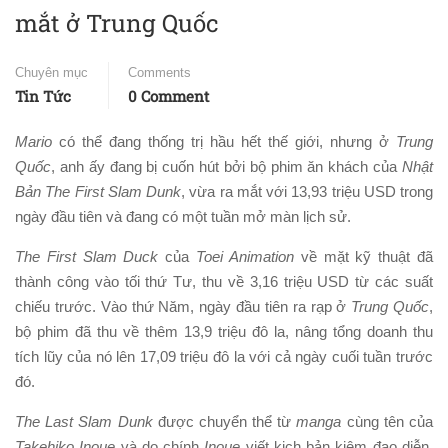
mắt ở Trung Quốc
Chuyên mục
Comments
Tin Tức
0 Comment
Mario
có thể đang thống trị hầu hết thế giới, nhưng ở
Trung
Quốc
, anh ấy đang bị cuốn hút bởi bộ phim ăn khách của
Nhật
Bản The First Slam Dunk
, vừa ra mắt với 13,93 triệu USD trong
ngày đầu tiên và đang có một tuần mở màn lịch sử.
The First Slam Duck
của
Toei Animation
về mặt kỹ thuật đã
thành công vào tối thứ Tư, thu về 3,16 triệu USD từ các suất
chiếu trước. Vào thứ Năm, ngày đầu tiên ra rạp ở
Trung Quốc
,
bộ phim đã thu về thêm 13,9 triệu đô la, nâng tổng doanh thu
tích lũy của nó lên 17,09 triệu đô la với cả ngày cuối tuần trước
đó.
The Last Slam Dunk
được chuyển thể từ
manga
cùng tên của
Takehiko Inoue
và do chính
Inoue
viết kịch bản kiêm đạo diễn.