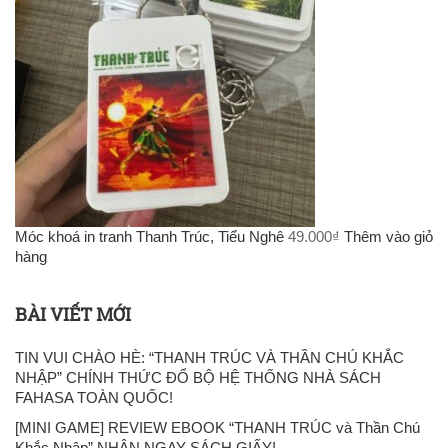
Móc khoá in tranh Thanh Trúc, Tiểu Nghê
49.000
₫
Thêm vào giỏ
hàng
BÀI VIẾT MỚI
TIN VUI CHÀO HÈ: “THANH TRÚC VÀ THẦN CHÚ KHẮC
NHẬP” CHÍNH THỨC ĐỔ BỘ HỆ THỐNG NHÀ SÁCH
FAHASA TOÀN QUỐC!
[MINI GAME] REVIEW EBOOK “THANH TRÚC và Thần Chú
Khắc Nhập” NHẬN NGAY SÁCH GIẤY!