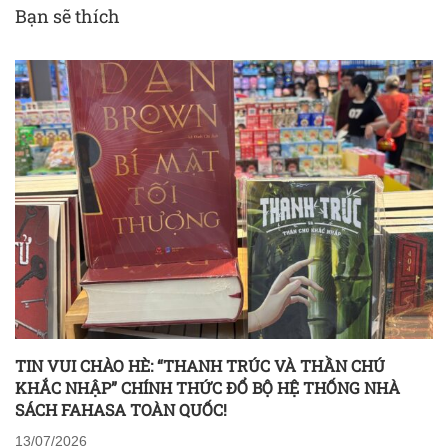
đại của Illumination
Cartoonito và Max
Bạn sẽ thích
TIN VUI CHÀO HÈ: “THANH TRÚC VÀ THẦN CHÚ
KHẮC NHẬP” CHÍNH THỨC ĐỔ BỘ HỆ THỐNG NHÀ
SÁCH FAHASA TOÀN QUỐC!
13/07/2026