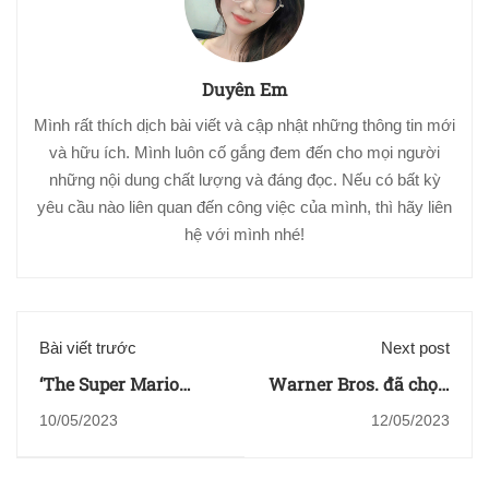
Duyên Em
Mình rất thích dịch bài viết và cập nhật những thông tin mới
và hữu ích. Mình luôn cố gắng đem đến cho mọi người
những nội dung chất lượng và đáng đọc. Nếu có bất kỳ
yêu cầu nào liên quan đến công việc của mình, thì hãy liên
hệ với mình nhé!
Bài viết trước
Next post
‘The Super Mario
Warner Bros. đã chọn
Bros. Movie’ đánh bại
khởi động lại bằng
10/05/2023
12/05/2023
‘Minions’ trở thành
hoạt hình CG
phim có doanh thu
‘Barney’s World’ cho
khủng nhất mọi thời
Cartoon Network,