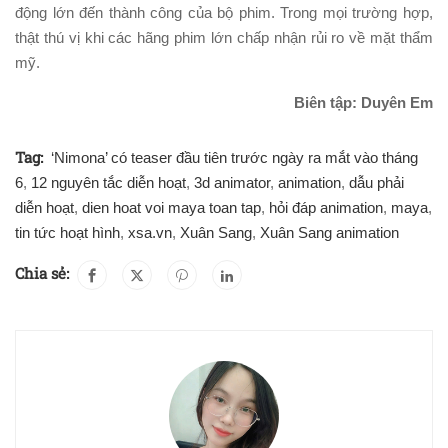
động lớn đến thành công của bộ phim. Trong mọi trường hợp,
thật thú vị khi các hãng phim lớn chấp nhận rủi ro về mặt thẩm
mỹ.
Biên tập: Duyên Em
Tag:
‘Nimona’ có teaser đầu tiên trước ngày ra mắt vào tháng
6
,
12 nguyên tắc diễn hoạt
,
3d animator
,
animation
,
dẫu phải
diễn hoạt
,
dien hoat voi maya toan tap
,
hỏi đáp animation
,
maya
,
tin tức hoạt hình
,
xsa.vn
,
Xuân Sang
,
Xuân Sang animation
Chia sẻ: