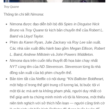
Troy Quane
Thông tin chi tiết
Nimona
:
Nimona được đạo diễn bởi bộ đôi
Spies in Disguise Nick
Bruno
và
Troy Quane
từ kịch bản chuyển thể của
Robert L.
Baird
và
Lloyd Taylor.
Phim do
Karen Ryan, Julie Zackary
và
Roy Lee
sản xuất.
Các nhà sản xuất điều hành bao gồm
Megan Ellison, Robert
L. Baird, Andrew Millstein
và
John Powers Middleton.
Nimona
dựa trên cuốn tiểu thuyết đồ họa bán chạy nhất
NYT
cùng tên của
ND Stevenson
.
Stevenson
từng là nhà
đồng sản xuất của bộ phim chuyển thể.
Bản tóm tắt của
Netflix
có nội dung: “Khi
Ballister Boldheart
,
một hiệp sĩ trong thế giới trung cổ tương lai, bị buộc tội vì
một tội ác mà anh ta không phạm phải, người duy nhất có
thể giúp anh ta chứng minh mình vô tội là
Nimona
, một thiếu
niên tinh nghịch với sở thích hỗn loạn — người cũng tình cờ