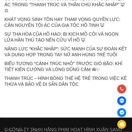
ÁC TRONG “THANH TRÚC VÀ THẦN CHÚ KHẮC NHẬP” 🦊
⚖️
KHÁT VỌNG SINH TỒN HAY THAM VỌNG QUYỀN LỰC:
CĂN NGUYÊN TỘI ÁC CỦA GIA TỘC HỒ TINH 🦊
SỰ THA HÓA CỦA HỒ HẠO: BI KỊCH MỒ CÔI VÀ NGỌN
LỬA HẬN THÙ TẠO NÊN CỬU VĨ HỒ 🦊
NĂNG LỰC “KHẮC NHẬP”: SỨC MẠNH CỦA SỰ ĐOÀN KẾT
VÀ DUNG HỢP TRONG TAY NỮ ANH HÙNG TRẺ TUỔI
BIỂU TƯỢNG “CÀNH TRÚC NHỎ” TRƯỚC GIÓ BÃO: KHÍ
TIẾT KIÊN CƯỜNG VÀ LÒNG DŨNG CẢM 🎋✨
THANH TRÚC – HÌNH BÓNG THẾ HỆ TRẺ TRONG VIỆC KẾ
THỪA VÀ BẢO VỆ DI SẢN DÂN TỘC
© CÔNG TY TNHH HÃNG PHIM HOẠT HÌNH XUÂN SANG