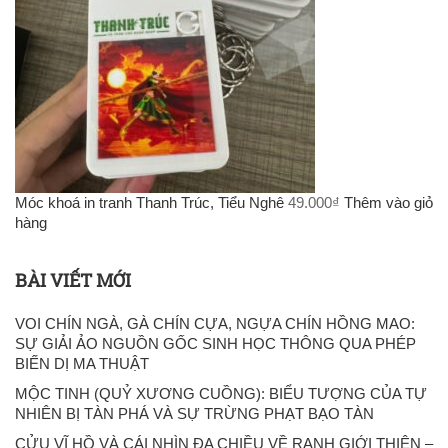
Móc khoá in tranh Thanh Trúc, Tiểu Nghê
49.000
₫
Thêm vào giỏ
hàng
BÀI VIẾT MỚI
VOI CHÍN NGÀ, GÀ CHÍN CỰA, NGỰA CHÍN HỒNG MAO:
SỰ GIẢI ẢO NGUỒN GỐC SINH HỌC THÔNG QUA PHÉP
BIẾN DỊ MA THUẬT
MỘC TINH (QUỶ XƯƠNG CUỒNG): BIỂU TƯỢNG CỦA TỰ
NHIÊN BỊ TÀN PHÁ VÀ SỰ TRỪNG PHẠT BẠO TÀN
CỬU VĨ HỒ VÀ CÁI NHÌN ĐA CHIỀU VỀ RANH GIỚI THIỆN –