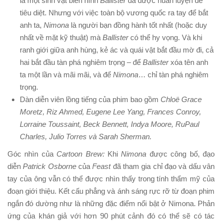
là một sinh vật biến hình
Ballister
đã được huấn luyện để
tiêu diệt. Nhưng với việc toàn bộ vương quốc ra tay để bắt
anh ta,
Nimona
là người bạn đồng hành tốt nhất (hoặc duy
nhất về mặt kỹ thuật) mà
Ballister
có thể hy vọng. Và khi
ranh giới giữa anh hùng, kẻ ác và quái vật bắt đầu mờ đi, cả
hai bắt đầu tàn phá nghiêm trọng – để
Ballister
xóa tên anh
ta một lần và mãi mãi, và để
Nimona
… chỉ tàn phá nghiêm
trọng.
Dàn diễn viên lồng tiếng của phim bao gồm
Chloë Grace
Moretz, Riz Ahmed, Eugene Lee Yang, Frances Conroy,
Lorraine Toussaint, Beck Bennett, Indya Moore, RuPaul
Charles, Julio Torres và Sarah Sherman.
Góc nhìn của
Cartoon Brew:
Khi
Nimona
được công bố, đạo
diễn
Patrick Osborne
của
Feast
đã tham gia chỉ đạo và dấu vân
tay của ông vẫn có thể được nhìn thấy trong tính thẩm mỹ của
đoạn giới thiệu. Kết cấu phẳng và ánh sáng rực rỡ từ đoạn phim
ngắn đó dường như là những đặc điểm nổi bật ở Nimona. Phản
ứng của khán giả với hơn 90 phút cảnh đó có thể sẽ có tác