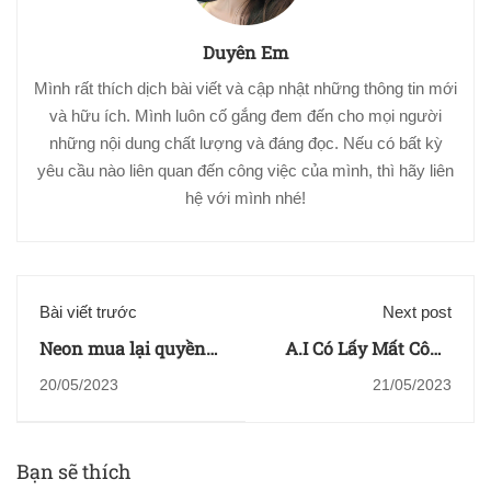
Duyên Em
Mình rất thích dịch bài viết và cập nhật những thông tin mới
và hữu ích. Mình luôn cố gắng đem đến cho mọi người
những nội dung chất lượng và đáng đọc. Nếu có bất kỳ
yêu cầu nào liên quan đến công việc của mình, thì hãy liên
hệ với mình nhé!
Bài viết trước
Next post
Neon mua lại quyền
A.I Có Lấy Mất Công
phân phối của Hoa Kỳ
Việc Của Artist Trong
20/05/2023
21/05/2023
đối với Pablo Berger's
Tương Lai?
Cannes, Annecy
Player 'Robot Dreams'
Bạn sẽ thích