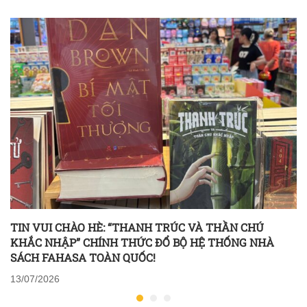
TIN VUI CHÀO HÈ: “THANH TRÚC VÀ THẦN CHÚ
KHẮC NHẬP” CHÍNH THỨC ĐỔ BỘ HỆ THỐNG NHÀ
SÁCH FAHASA TOÀN QUỐC!
13/07/2026