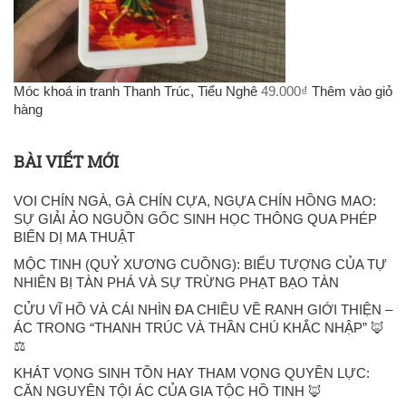
Móc khoá in tranh Thanh Trúc, Tiểu Nghê
49.000
₫
Thêm vào giỏ
hàng
BÀI VIẾT MỚI
VOI CHÍN NGÀ, GÀ CHÍN CỰA, NGỰA CHÍN HỒNG MAO:
SỰ GIẢI ẢO NGUỒN GỐC SINH HỌC THÔNG QUA PHÉP
BIẾN DỊ MA THUẬT
MỘC TINH (QUỶ XƯƠNG CUỒNG): BIỂU TƯỢNG CỦA TỰ
NHIÊN BỊ TÀN PHÁ VÀ SỰ TRỪNG PHẠT BẠO TÀN
CỬU VĨ HỒ VÀ CÁI NHÌN ĐA CHIỀU VỀ RANH GIỚI THIỆN –
ÁC TRONG “THANH TRÚC VÀ THẦN CHÚ KHẮC NHẬP” 🦊
⚖️
KHÁT VỌNG SINH TỒN HAY THAM VỌNG QUYỀN LỰC:
CĂN NGUYÊN TỘI ÁC CỦA GIA TỘC HỒ TINH 🦊