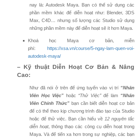
nay là: Autodesk Maya. Bạn có thể sử dụng các
phần mềm khác để diễn hoạt như: Blender, 3DS
Max, C4D… nhưng số lượng các Studio sử dụng
những phần mềm này để diễn hoạt sẽ ít hơn Maya.
Khoá học Maya cơ bản, miễn
phí:
https://xsa.vn/course/5-ngay-lam-quen-voi-
autodesk-maya/
– Kỹ thuật Diễn Hoạt Cơ Bản & Nâng
Cao:
Như đã nói ở trên để ứng tuyển vào vị trí
“Nhân
Viên Học Việc”
hoặc
“Thử Việc”
để làm
“Nhân
Viên Chính Thức”
bạn cần biết diễn hoạt cơ bản
để có thể theo kịp chương trình đào tạo của Studio
hoặc để thử việc. Bạn cần hiểu về
12 nguyên tắc
diễn hoạt
, thông thạo các công cụ diễn hoạt trong
Maya. Và để tiến xa hơn trong sự nghiệp, các bạn