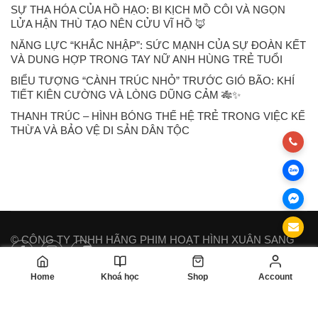
SỰ THA HÓA CỦA HỒ HẠO: BI KỊCH MỒ CÔI VÀ NGỌN
LỬA HẬN THÙ TẠO NÊN CỬU VĨ HỒ 🦊
NĂNG LỰC “KHẮC NHẬP”: SỨC MẠNH CỦA SỰ ĐOÀN KẾT
VÀ DUNG HỢP TRONG TAY NỮ ANH HÙNG TRẺ TUỔI
BIỂU TƯỢNG “CÀNH TRÚC NHỎ” TRƯỚC GIÓ BÃO: KHÍ
TIẾT KIÊN CƯỜNG VÀ LÒNG DŨNG CẢM 🎋✨
THANH TRÚC – HÌNH BÓNG THẾ HỆ TRẺ TRONG VIỆC KẾ
THỪA VÀ BẢO VỆ DI SẢN DÂN TỘC
© CÔNG TY TNHH HÃNG PHIM HOẠT HÌNH XUÂN SANG
Home
Khoá học
Shop
Account