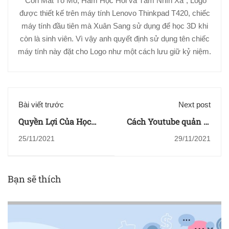
“Con Mắt Tò Mò, Ham Học Hỏi và Tầm Nhìn Xa”, Logo
được thiết kế trên máy tính Lenovo Thinkpad T420, chiếc
máy tính đầu tiên mà Xuân Sang sử dụng để học 3D khi
còn là sinh viên. Vì vậy anh quyết định sử dụng tên chiếc
máy tính này đặt cho Logo như một cách lưu giữ kỷ niệm.
Bài viết trước
Next post
Quyền Lợi Của Học
Cách Youtube quản lý
Viên tại Xuân Sang
sự nghiệp của một
25/11/2021
29/11/2021
Animation
Animator hàng đầu
Bạn sẽ thích