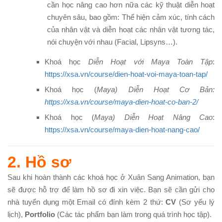
cần học nâng cao hơn nữa các kỹ thuật diễn hoạt
chuyên sâu, bao gồm: Thể hiện cảm xúc, tính cách
của nhân vật và diễn hoạt các nhân vật tương tác,
nói chuyện với nhau (Facial, Lipsyns…).
Khoá học
Diễn Hoạt với Maya Toàn Tập
:
https://xsa.vn/course/dien-hoat-voi-maya-toan-tap/
Khoá học (
Maya)
Diễn Hoạt Cơ Bản:
https://xsa.vn/course/maya-dien-hoat-co-ban-2/
Khoá học
(
Maya)
Diễn Hoạt Nâng Cao
:
https://xsa.vn/course/maya-dien-hoat-nang-cao/
2. Hồ sơ
Sau khi hoàn thành các khoá học ở Xuân Sang Animation, bạn
sẽ được hỗ trợ để làm hồ sơ đi xin việc. Bạn sẽ cần gửi cho
nhà tuyển dụng một Email có đính kèm 2 thứ:
CV
(Sơ yếu lý
lịch),
Portfolio
(Các tác phẩm bạn làm trong quá trình học tập).