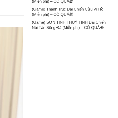
(Miễn phí) – CÓ QUÀ🎁
(Game) Thanh Trúc Đại Chiến Cửu Vĩ Hồ
(Miễn phí) – CÓ QUÀ🎁
(Game) SƠN TINH THUỶ TINH Đại Chiến
Núi Tản Sông Đà (Miễn phí) – CÓ QUÀ🎁