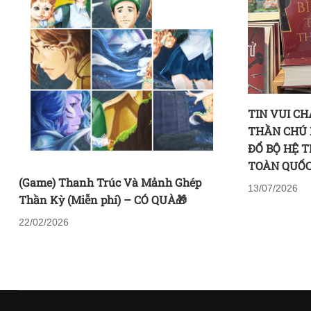
TIN VUI CH
THẦN CHÚ 
ĐỔ BỘ HỆ 
TOÀN QUỐC
(Game) Thanh Trúc Và Mảnh Ghép
13/07/2026
Thần Kỳ (Miễn phí) – CÓ QUÀ🎁
22/02/2026