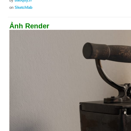
by
baoquy37
on
Sketchfab
Ảnh Render