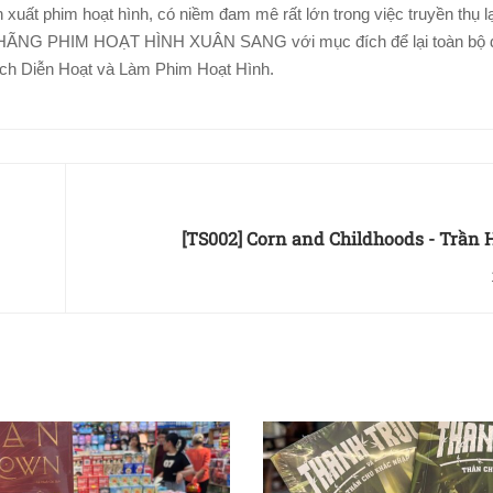
 xuất phim hoạt hình, có niềm đam mê rất lớn trong việc truyền thụ lạ
 ra HÃNG PHIM HOẠT HÌNH XUÂN SANG với mục đích để lại toàn bộ d
ích Diễn Hoạt và Làm Phim Hoạt Hình.
[TS002] Corn and Childhoods - Trần 