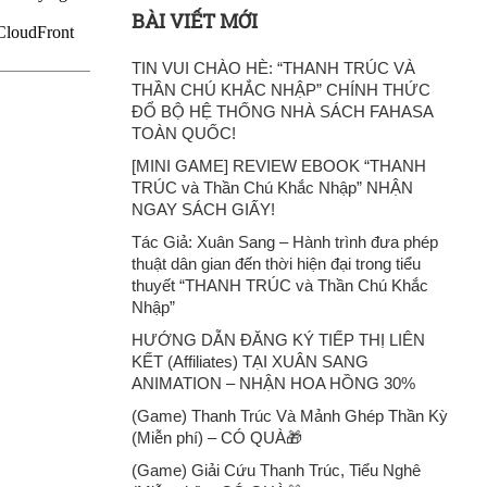
BÀI VIẾT MỚI
TIN VUI CHÀO HÈ: “THANH TRÚC VÀ
THẦN CHÚ KHẮC NHẬP” CHÍNH THỨC
ĐỔ BỘ HỆ THỐNG NHÀ SÁCH FAHASA
TOÀN QUỐC!
[MINI GAME] REVIEW EBOOK “THANH
TRÚC và Thần Chú Khắc Nhập” NHẬN
NGAY SÁCH GIẤY!
Tác Giả: Xuân Sang – Hành trình đưa phép
thuật dân gian đến thời hiện đại trong tiểu
thuyết “THANH TRÚC và Thần Chú Khắc
Nhập”
HƯỚNG DẪN ĐĂNG KÝ TIẾP THỊ LIÊN
KẾT (Affiliates) TẠI XUÂN SANG
ANIMATION – NHẬN HOA HỒNG 30%
(Game) Thanh Trúc Và Mảnh Ghép Thần Kỳ
(Miễn phí) – CÓ QUÀ🎁
(Game) Giải Cứu Thanh Trúc, Tiểu Nghê