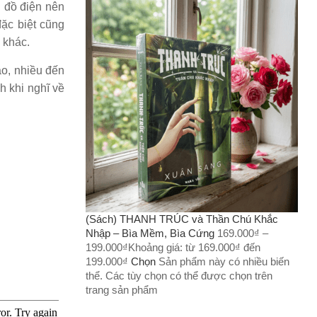
u đồ điện nên
đặc biệt cũng
 khác.
ao, nhiều đến
h khi nghĩ về
(Sách) THANH TRÚC và Thần Chú Khắc
Nhập – Bìa Mềm, Bìa Cứng
169.000
₫
–
199.000
₫
Khoảng giá: từ 169.000₫ đến
199.000₫
Chọn
Sản phẩm này có nhiều biến
thể. Các tùy chọn có thể được chọn trên
trang sản phẩm