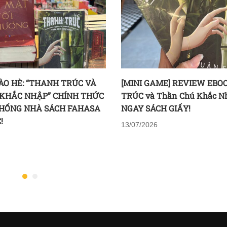
ÀO HÈ: “THANH TRÚC VÀ
[MINI GAME] REVIEW EBO
KHẮC NHẬP” CHÍNH THỨC
TRÚC và Thần Chú Khắc N
THỐNG NHÀ SÁCH FAHASA
NGAY SÁCH GIẤY!
!
13/07/2026