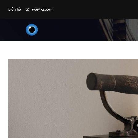
Liên hệ
we@xsa.vn