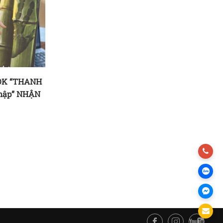
OK “THANH
Tác Giả: Xuân Sang – Hành trình đưa
hập” NHẬN
phép thuật dân gian đến thời hiện đại
trong tiểu thuyết “THANH TRÚC và
Thần Chú Khắc Nhập”
28/04/2026