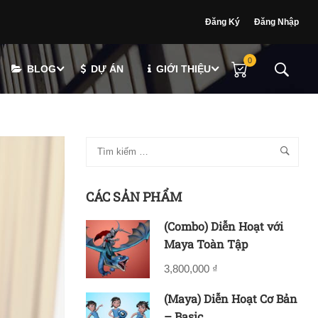
Đăng Ký
Đăng Nhập
0
BLOG
DỰ ÁN
GIỚI THIỆU
CÁC SẢN PHẨM
(Combo) Diễn Hoạt với
Maya Toàn Tập
3,800,000 ₫
(Maya) Diễn Hoạt Cơ Bản
– Basic