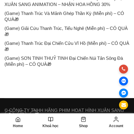
XUÂN SANG ANIMATION – NHẬN HOA HỒNG 30%
(Game) Thanh Trúc Và Mảnh Ghép Thần Kỳ (Miễn phí) – CÓ
QUÀ🎁
(Game) Giải Cứu Thanh Trúc, Tiểu Nghê (Miễn phí) – CÓ QUÀ
🎁
(Game) Thanh Trúc Đại Chiến Cửu Vĩ Hồ (Miễn phí) – CÓ QUÀ
🎁
(Game) SƠN TINH THUỶ TINH Đại Chiến Núi Tản Sông Đà
(Miễn phí) – CÓ QUÀ🎁
© CÔNG TY TNHH HÃNG PHIM HOẠT HÌNH XUÂN SANG
Home
Khoá học
Shop
Account