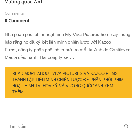
Vương quốc Anh
Comments
0 Comment
Nhà phân phối phim hoạt hình Mỹ Viva Pictures hôm nay thông
báo rằng họ đã ký kết liên minh chiến lược với Kazoo
Films, công ty phân phối phim mới ra mắt tại Anh do Cantilever
Media điều hành. Hai công ty sẽ …
READ MORE ABOUT VIVA PICTURES VÀ KAZOO FILMS
THÀNH LẬP LIÊN MINH CHIẾN LƯỢC ĐỂ PHÂN PHỐI PHIM
HOẠT HÌNH TẠI HOA KỲ VÀ VƯƠNG QUỐC ANH
XEM
THÊM