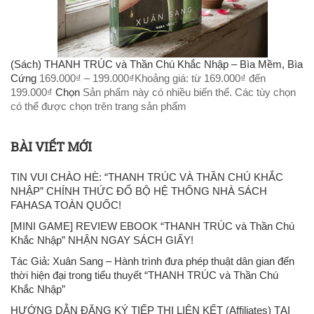
(Sách) THANH TRÚC và Thần Chú Khắc Nhập – Bìa Mềm, Bìa
Cứng
169.000
₫
–
199.000
₫
Khoảng giá: từ 169.000₫ đến
199.000₫
Chọn
Sản phẩm này có nhiều biến thể. Các tùy chọn
có thể được chọn trên trang sản phẩm
BÀI VIẾT MỚI
TIN VUI CHÀO HÈ: “THANH TRÚC VÀ THẦN CHÚ KHẮC
NHẬP” CHÍNH THỨC ĐỔ BỘ HỆ THỐNG NHÀ SÁCH
FAHASA TOÀN QUỐC!
[MINI GAME] REVIEW EBOOK “THANH TRÚC và Thần Chú
Khắc Nhập” NHẬN NGAY SÁCH GIẤY!
Tác Giả: Xuân Sang – Hành trình đưa phép thuật dân gian đến
thời hiện đại trong tiểu thuyết “THANH TRÚC và Thần Chú
Khắc Nhập”
HƯỚNG DẪN ĐĂNG KÝ TIẾP THỊ LIÊN KẾT (Affiliates) TẠI