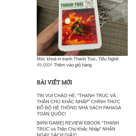
Móc khoá in tranh Thanh Trúc, Tiểu Nghê
49.000
₫
Thêm vào giỏ hàng
BÀI VIẾT MỚI
TIN VUI CHÀO HÈ: “THANH TRÚC VÀ
THẦN CHÚ KHẮC NHẬP” CHÍNH THỨC
ĐỔ BỘ HỆ THỐNG NHÀ SÁCH FAHASA
TOÀN QUỐC!
[MINI GAME] REVIEW EBOOK “THANH
TRÚC và Thần Chú Khắc Nhập” NHẬN
NGAY SÁCH GIẤY!