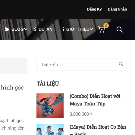
Đăng Ký
Đăng Nhập
0
BLOG
DỰ ÁN
GIỚI THIỆU
TÀI LIỆU
 hình gốc
(Combo) Diễn Hoạt với
Maya Toàn Tập
3,800,000 ₫
oạt hình gốc
(Maya) Diễn Hoạt Cơ Bản
ích rằng tiền
– Basic