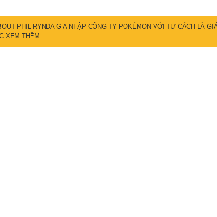
OUT PHIL RYNDA GIA NHẬP CÔNG TY POKÉMON VỚI TƯ CÁCH LÀ GI
ỐC
XEM THÊM