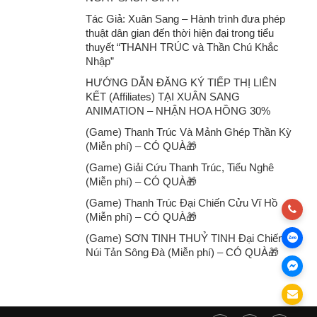
Tác Giả: Xuân Sang – Hành trình đưa phép
thuật dân gian đến thời hiện đại trong tiểu
thuyết “THANH TRÚC và Thần Chú Khắc
Nhập”
HƯỚNG DẪN ĐĂNG KÝ TIẾP THỊ LIÊN
KẾT (Affiliates) TẠI XUÂN SANG
ANIMATION – NHẬN HOA HỒNG 30%
(Game) Thanh Trúc Và Mảnh Ghép Thần Kỳ
(Miễn phí) – CÓ QUÀ🎁
(Game) Giải Cứu Thanh Trúc, Tiểu Nghê
(Miễn phí) – CÓ QUÀ🎁
(Game) Thanh Trúc Đại Chiến Cửu Vĩ Hồ
(Miễn phí) – CÓ QUÀ🎁
(Game) SƠN TINH THUỶ TINH Đại Chiến
Núi Tản Sông Đà (Miễn phí) – CÓ QUÀ🎁