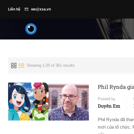
Liên hệ
we@xsa.vn
Showing 1-20 of 361 results
Phil Rynda gi
Posted by
Duyên Em
Phil Rynda đã tha
mới của tổ chức. R