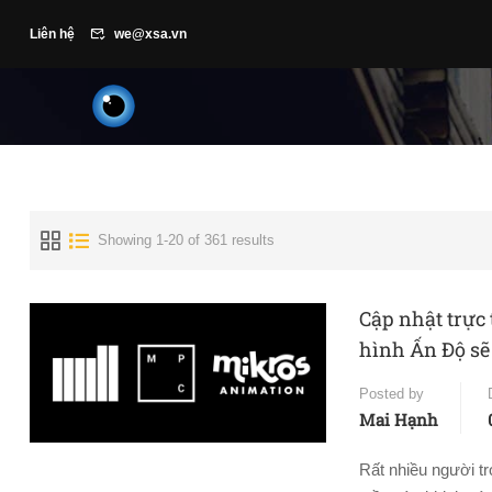
Liên hệ
we@xsa.vn
Showing 1-20 of 361 results
Cập nhật trực
hình Ấn Độ sẽ
Posted by
Mai Hạnh
Rất nhiều người tr