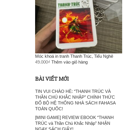
Móc khoá in tranh Thanh Trúc, Tiểu Nghê
49.000
₫
Thêm vào giỏ hàng
BÀI VIẾT MỚI
TIN VUI CHÀO HÈ: “THANH TRÚC VÀ
THẦN CHÚ KHẮC NHẬP” CHÍNH THỨC
ĐỔ BỘ HỆ THỐNG NHÀ SÁCH FAHASA
TOÀN QUỐC!
[MINI GAME] REVIEW EBOOK “THANH
TRÚC và Thần Chú Khắc Nhập” NHẬN
NGAY SÁCH GIẤY!