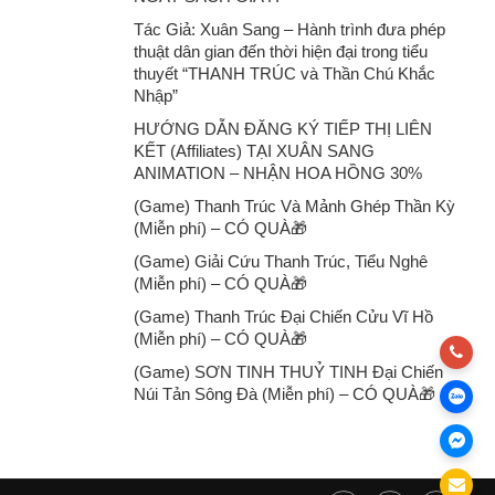
Tác Giả: Xuân Sang – Hành trình đưa phép
thuật dân gian đến thời hiện đại trong tiểu
thuyết “THANH TRÚC và Thần Chú Khắc
Nhập”
HƯỚNG DẪN ĐĂNG KÝ TIẾP THỊ LIÊN
KẾT (Affiliates) TẠI XUÂN SANG
ANIMATION – NHẬN HOA HỒNG 30%
(Game) Thanh Trúc Và Mảnh Ghép Thần Kỳ
(Miễn phí) – CÓ QUÀ🎁
(Game) Giải Cứu Thanh Trúc, Tiểu Nghê
(Miễn phí) – CÓ QUÀ🎁
(Game) Thanh Trúc Đại Chiến Cửu Vĩ Hồ
(Miễn phí) – CÓ QUÀ🎁
(Game) SƠN TINH THUỶ TINH Đại Chiến
Núi Tản Sông Đà (Miễn phí) – CÓ QUÀ🎁