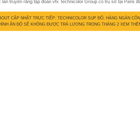
ức lan truyền rằng tập đoàn vfx Technicolor Group có trụ sở tại Paris 
OUT CẬP NHẬT TRỰC TIẾP: TECHNICOLOR SỤP ĐỔ; HÀNG NGÀN CÔ
 HÌNH ẤN ĐỘ SẼ KHÔNG ĐƯỢC TRẢ LƯƠNG TRONG THÁNG 2
XEM THÊ