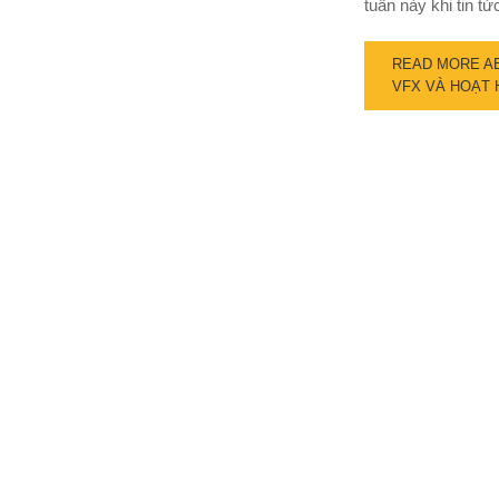
tuần này khi tin t
READ MORE AB
VFX VÀ HOẠT