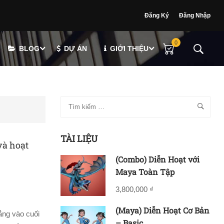
Đăng Ký
Đăng Nhập
0
BLOG
DỰ ÁN
GIỚI THIỆU
TÀI LIỆU
và hoạt
(Combo) Diễn Hoạt với
Maya Toàn Tập
3,800,000 ₫
(Maya) Diễn Hoạt Cơ Bản
ẳng vào cuối
– Basic