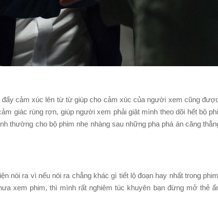
cách đẩy cảm xúc lên từ từ giúp cho cảm xúc của người xem cũng được
ảm giác rùng rợn, giúp người xem phải giật mình theo dõi hết bộ ph
bình thường cho bộ phim nhẹ nhàng sau những pha phá án căng thẳng
 nói ra vì nếu nói ra chẳng khác gì tiết lộ đoạn hay nhất trong phi
chưa xem phim, thì mình rất nghiêm túc khuyên bạn đừng mở thẻ ẩn