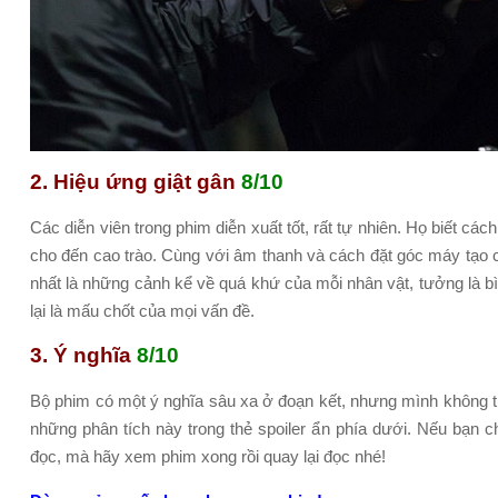
2. Hiệu ứng giật gân
8/10
Các diễn viên trong phim diễn xuất tốt, rất tự nhiên. Họ biết 
cho đến cao trào. Cùng với âm thanh và cách đặt góc máy tạo c
nhất là những cảnh kể về quá khứ của mỗi nhân vật, tưởng là 
lại là mấu chốt của mọi vấn đề.
3. Ý nghĩa
8/10
Bộ phim có một ý nghĩa sâu xa ở đoạn kết, nhưng mình không tiện
những phân tích này trong thẻ spoiler ẩn phía dưới. Nếu bạn 
đọc, mà hãy xem phim xong rồi quay lại đọc nhé!