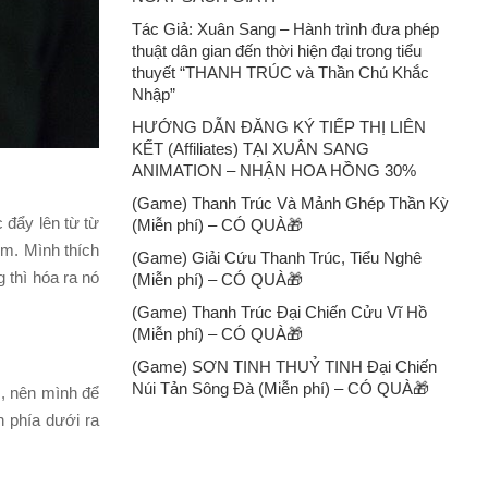
Tác Giả: Xuân Sang – Hành trình đưa phép
thuật dân gian đến thời hiện đại trong tiểu
thuyết “THANH TRÚC và Thần Chú Khắc
Nhập”
HƯỚNG DẪN ĐĂNG KÝ TIẾP THỊ LIÊN
KẾT (Affiliates) TẠI XUÂN SANG
ANIMATION – NHẬN HOA HỒNG 30%
(Game) Thanh Trúc Và Mảnh Ghép Thần Kỳ
 đẩy lên từ từ
(Miễn phí) – CÓ QUÀ🎁
im. Mình thích
(Game) Giải Cứu Thanh Trúc, Tiểu Nghê
 thì hóa ra nó
(Miễn phí) – CÓ QUÀ🎁
(Game) Thanh Trúc Đại Chiến Cửu Vĩ Hồ
(Miễn phí) – CÓ QUÀ🎁
(Game) SƠN TINH THUỶ TINH Đại Chiến
Núi Tản Sông Đà (Miễn phí) – CÓ QUÀ🎁
m, nên mình để
 phía dưới ra