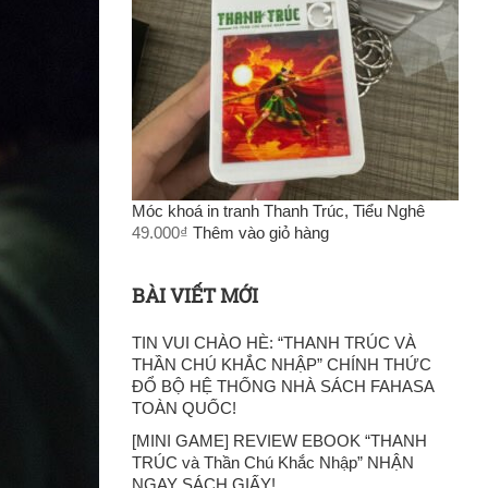
Móc khoá in tranh Thanh Trúc, Tiểu Nghê
49.000
₫
Thêm vào giỏ hàng
BÀI VIẾT MỚI
TIN VUI CHÀO HÈ: “THANH TRÚC VÀ
THẦN CHÚ KHẮC NHẬP” CHÍNH THỨC
ĐỔ BỘ HỆ THỐNG NHÀ SÁCH FAHASA
TOÀN QUỐC!
[MINI GAME] REVIEW EBOOK “THANH
TRÚC và Thần Chú Khắc Nhập” NHẬN
NGAY SÁCH GIẤY!