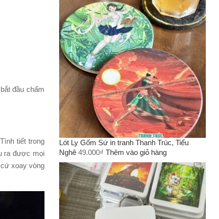
ẽ bắt đầu chấm
ình tiết trong
Lót Ly Gốm Sứ in tranh Thanh Trúc, Tiểu
Nghê
49.000
₫
Thêm vào giỏ hàng
u ra được mọi
m cứ xoay vòng