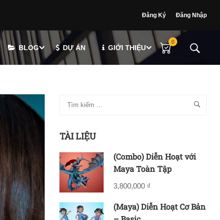
Đăng Ký
Đăng Nhập
0
BLOG
DỰ ÁN
GIỚI THIỆU
TÀI LIỆU
(Combo) Diễn Hoạt với
Maya Toàn Tập
3,800,000 ₫
(Maya) Diễn Hoạt Cơ Bản
– Basic