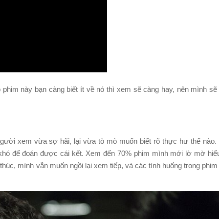
bộ phim này bạn càng biết ít về nó thì xem sẽ càng hay, nên mình s
 người xem vừa sợ hãi, lại vừa tò mò muốn biết rõ thực hư thế nào. T
 khó để đoán được cái kết. Xem đến 70% phim mình mới lờ mờ hiể
t thúc, mình vẫn muốn ngồi lại xem tiếp, và các tình huống trong phi