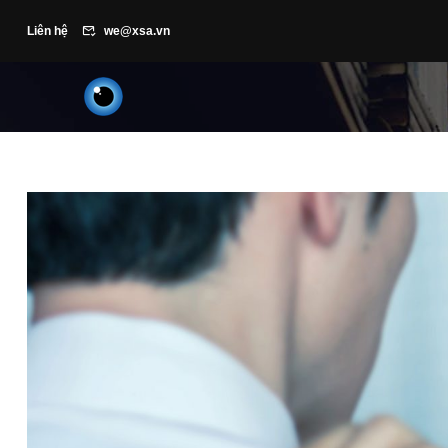
Liên hệ
we@xsa.vn