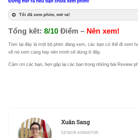
Đừng mở ra nếu bạn chưa xem phim!
Tôi đã xem phim, mở ra!
Tổng kết:
8/10
Điểm –
Nên xem!
Tóm lại đây là một bộ phim đáng xem, các bạn có thể đi xem hai
về nó xem càng hay nên mình sẽ dừng ở đây.
Cảm ơn các bạn, hẹn gặp lại các bạn trong những bài Review p
Xuân Sang
SENIOR ANIMATOR