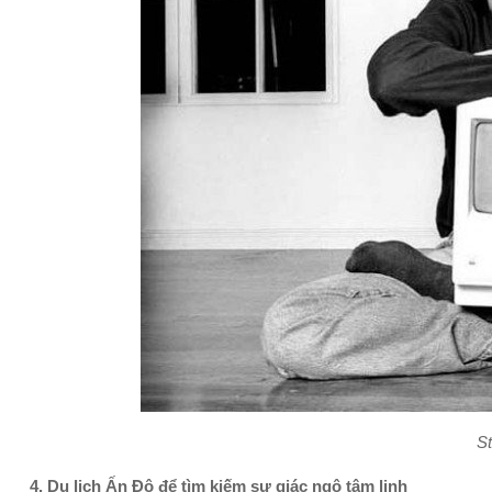
St
4. Du lịch Ấn Độ để tìm kiếm sự giác ngộ tâm linh