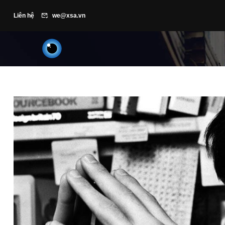
Liên hệ
we@xsa.vn