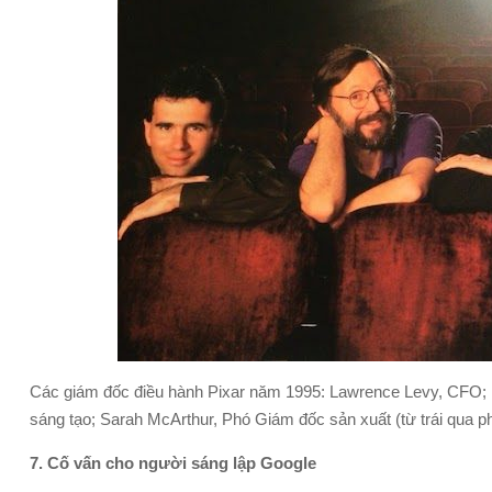
Các giám đốc điều hành Pixar năm 1995: Lawrence Levy, CFO; E
sáng tạo; Sarah McArthur, Phó Giám đốc sản xuất (từ trái qua ph
7. Cố vấn cho người sáng lập Google