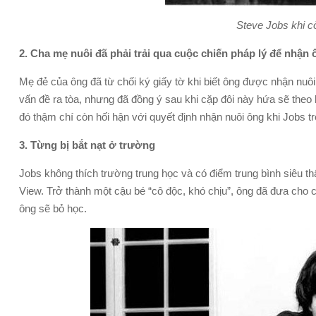
Steve Jobs khi c
2. Cha mẹ nuôi đã phải trải qua cuộc chiến pháp lý để nhận 
Mẹ đẻ của ông đã từ chối ký giấy tờ khi biết ông được nhận nuô
vấn đề ra tòa, nhưng đã đồng ý sau khi cặp đôi này hứa sẽ theo
đó thậm chí còn hối hận với quyết định nhận nuôi ông khi Jobs tr
3. Từng bị bắt nạt ở trường
Jobs không thích trường trung học và có điểm trung bình siêu th
View. Trở thành một cậu bé “cô độc, khó chịu”, ông đã đưa cho 
ông sẽ bỏ học.