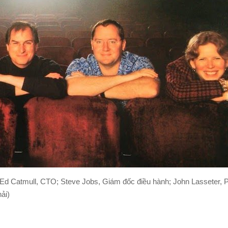
d Catmull, CTO; Steve Jobs, Giám đốc điều hành; John Lasseter, P
ải)