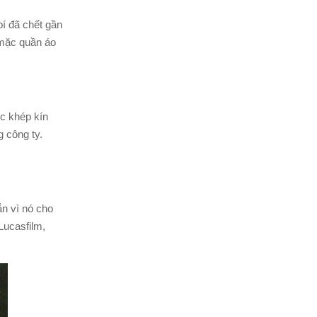
í đã chết gần
 mặc quần áo
úc khép kín
g công ty.
n vì nó cho
Lucasfilm,