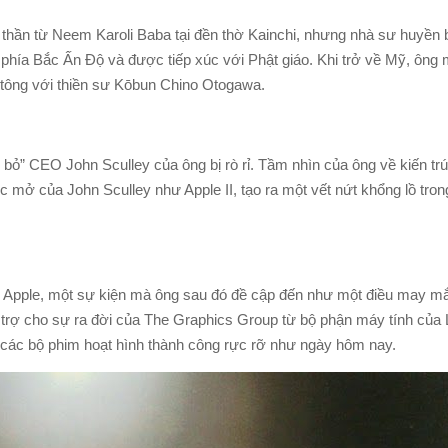
thần từ Neem Karoli Baba tại đền thờ Kainchi, nhưng nhà sư huyền b
 phía Bắc Ấn Độ và được tiếp xúc với Phật giáo. Khi trở về Mỹ, ông
 tông với thiền sư Kōbun Chino Otogawa.
 bỏ” CEO John Sculley của ông bị rò rỉ. Tầm nhìn của ông về kiến tr
úc mở của John Sculley như Apple II, tạo ra một vết nứt khổng lồ tron
c Apple, một sự kiện mà ông sau đó đề cập đến như một điều may mắ
trợ cho sự ra đời của The Graphics Group từ bộ phận máy tính của 
ớn các bộ phim hoạt hình thành công rực rỡ như ngày hôm nay.