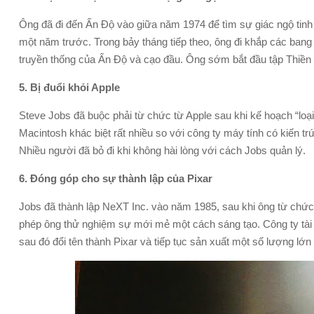
Ông đã đi đến Ấn Độ vào giữa năm 1974 để tìm sự giác ngộ tinh 
một năm trước. Trong bảy tháng tiếp theo, ông đi khắp các bang
truyền thống của Ấn Độ và cạo đầu. Ông sớm bắt đầu tập Thiền
5. Bị đuổi khỏi Apple
Steve Jobs đã buộc phải từ chức từ Apple sau khi kế hoạch “loại
Macintosh khác biệt rất nhiều so với công ty máy tính có kiến tr
Nhiều người đã bỏ đi khi không hài lòng với cách Jobs quản lý.
6. Đóng góp cho sự thành lập của Pixar
Jobs đã thành lập NeXT Inc. vào năm 1985, sau khi ông từ chứ
phép ông thử nghiệm sự mới mẻ một cách sáng tạo. Công ty tài 
sau đó đổi tên thành Pixar và tiếp tục sản xuất một số lượng l