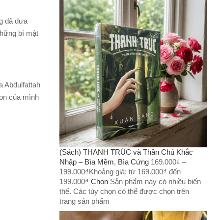
ng đã đưa
những bí mật
 Abdulfattah
con của mình
(Sách) THANH TRÚC và Thần Chú Khắc
Nhập – Bìa Mềm, Bìa Cứng
169.000
₫
–
199.000
₫
Khoảng giá: từ 169.000₫ đến
199.000₫
Chọn
Sản phẩm này có nhiều biến
thể. Các tùy chọn có thể được chọn trên
trang sản phẩm