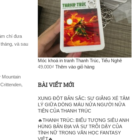
hậm chí đưa
 tháng, và sau
Móc khoá in tranh Thanh Trúc, Tiểu Nghê
49.000
₫
Thêm vào giỏ hàng
ở Mountain
BÀI VIẾT MỚI
Crittenden,
XUNG ĐỘT BẢN SẮC: SỰ GIẰNG XÉ TÂM
LÝ GIỮA DÒNG MÁU NỬA NGƯỜI NỬA
TIÊN CỦA THANH TRÚC
🔥THANH TRÚC: BIỂU TƯỢNG SIÊU ANH
HÙNG BẢN ĐỊA VÀ SỰ TRỖI DẬY CỦA
TÍNH NỮ TRONG VĂN HỌC FANTASY
VIỆT🔥