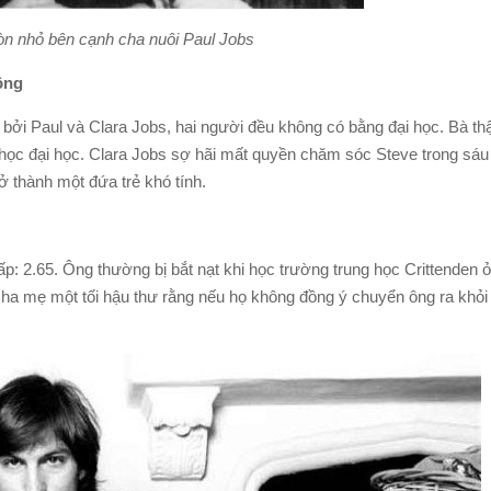
òn nhỏ bên cạnh cha nuôi Paul Jobs
ông
i bởi Paul và Clara Jobs, hai người đều không có bằng đại học. Bà t
 học đại học. Clara Jobs sợ hãi mất quyền chăm sóc Steve trong sáu
ở thành một đứa trẻ khó tính.
ấp: 2.65. Ông thường bị bắt nạt khi học trường trung học Crittenden 
cha mẹ một tối hậu thư rằng nếu họ không đồng ý chuyển ông ra khỏi 