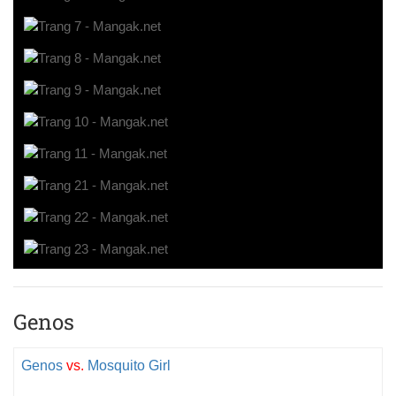
Genos
Genos
vs.
Mosquito Girl