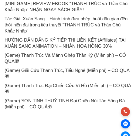
[MINI GAME] REVIEW EBOOK “THANH TRÚC và Thần Chú
Khắc Nhập” NHẬN NGAY SÁCH GIẤY!
Tác Giả: Xuân Sang – Hành trình đưa phép thuật dân gian đến
thời hiện đại trong tiểu thuyết “THANH TRÚC và Thần Chú
Khắc Nhập”
HƯỚNG DẪN ĐĂNG KÝ TIẾP THỊ LIÊN KẾT (Affiliates) TẠI
XUÂN SANG ANIMATION – NHẬN HOA HỒNG 30%
(Game) Thanh Trúc Và Mảnh Ghép Thần Kỳ (Miễn phí) – CÓ
QUÀ🎁
(Game) Giải Cứu Thanh Trúc, Tiểu Nghê (Miễn phí) – CÓ QUÀ
🎁
(Game) Thanh Trúc Đại Chiến Cửu Vĩ Hồ (Miễn phí) – CÓ QUÀ
🎁
(Game) SƠN TINH THUỶ TINH Đại Chiến Núi Tản Sông Đà
(Miễn phí) – CÓ QUÀ🎁