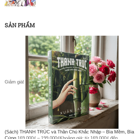
SẢN PHẨM
Giảm giá!
(Sách) THANH TRÚC và Thần Chú Khắc Nhập – Bìa Mềm, Bìa
Cứng
169.000
₫
–
199.000
₫
Khoảng giá: từ 169.000₫ đến