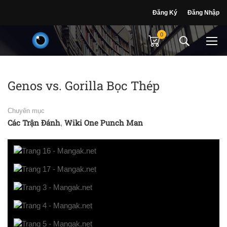
Đăng Ký
Đăng Nhập
0
Genos vs. Gorilla Bọc Thép
Chuyên mục
Các Trận Đánh
Wiki One Punch Man
,