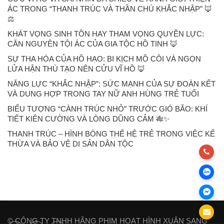
ÁC TRONG “THANH TRÚC VÀ THẦN CHÚ KHẮC NHẬP” 🦊
⚖️
KHÁT VỌNG SINH TỒN HAY THAM VỌNG QUYỀN LỰC:
CĂN NGUYÊN TỘI ÁC CỦA GIA TỘC HỒ TINH 🦊
SỰ THA HÓA CỦA HỒ HẠO: BI KỊCH MỒ CÔI VÀ NGỌN
LỬA HẬN THÙ TẠO NÊN CỬU VĨ HỒ 🦊
NĂNG LỰC “KHẮC NHẬP”: SỨC MẠNH CỦA SỰ ĐOÀN KẾT
VÀ DUNG HỢP TRONG TAY NỮ ANH HÙNG TRẺ TUỔI
BIỂU TƯỢNG “CÀNH TRÚC NHỎ” TRƯỚC GIÓ BÃO: KHÍ
TIẾT KIÊN CƯỜNG VÀ LÒNG DŨNG CẢM 🎋✨
THANH TRÚC – HÌNH BÓNG THẾ HỆ TRẺ TRONG VIỆC KẾ
THỪA VÀ BẢO VỆ DI SẢN DÂN TỘC
© CÔNG TY TNHH HÃNG PHIM HOẠT HÌNH XUÂN SANG