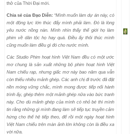
thở của Thời Đại mới.
Chia sẻ của Đạo Diễn:
“Mình muốn làm dự án này, có
một động lực lớn thúc đẩy mình phải làm. Đó là lòng
yêu nước nồng nàn. Mình nhìn thấy thế giới họ làm
phim về dân tộc họ hay quá. Điều ấy thôi thúc mình
cũng muốn làm điều gì đó cho nước mình.
Các Studio Phim hoạt hình Việt Nam đều có một ước
mơ chung là sản xuất những bộ phim hoạt hình Việt
Nam chiếu rạp, nhưng giấc mơ này bao năm qua vẫn
còn thiếu nhiều mảnh ghép. Các anh chị đi trước đã đặt
nền móng vững chắc, mình mong được tiếp nối hành
trình ấy, ghép thêm một mảnh ghép nữa vào bức tranh
này. Cho dù mảnh ghép của mình có nhỏ bé thì mình
tin rằng những gì mình đang làm sẽ tiếp tục truyền cảm
hứng cho thế hệ tiếp theo, để rồi một ngày hoạt hình
Việt Nam chiếu trên màn ảnh lớn không còn là điều xa
vời nữa.