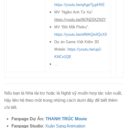
https://youtu.be/qAgeTjypHXE
MV “Ngắm Anh Từ Xa”:
https://youtu.be/8jQNZ0XZN3Y
MV “Đôi Mắt Pleiku”:
https://youtu.be/efMAQmfQxX0
Dự án Game Việt Kiếm 3D
Mobile:
https://youtu.be/up2-
KNCn1QE
…
Nếu bạn là Nhà tài trợ hoặc là Nghệ sỹ muốn hợp tác sản xuất,
hãy liên hệ theo một trong những cách dưới đây để biết thêm
chi tiết.
Fanpage Dự Án:
THANH TRÚC Movie
Fanpage Studio
:
Xuân Sang Animation