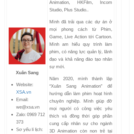
Animation, HKFilm, Incom
Studio, Plus Studio..
Mình đã trải qua các dự án ở
mọi phong cách từ Phim,
Game, Live Action tới Cartoon.
Mình am hiểu quy trình làm
phim, có năng lực quản lý, lãnh
đạo và khả năng đào tạo nhân
sự mới.
Xuân Sang
Năm 2020, mình thành lập
Website:
“Xuân Sang Animation”
để
XSA.vn
hướng dẫn làm phim hoạt hình
Email:
chuyên nghiệp. Mình giúp đỡ
we@xsa.vn
mọi người có công việc yêu
Zalo:
0969 712
thích và đồng thời góp phần
373
cung cấp nhân sự cho ngành
Sơ yếu lí lịch:
3D Animation còn non trẻ tại