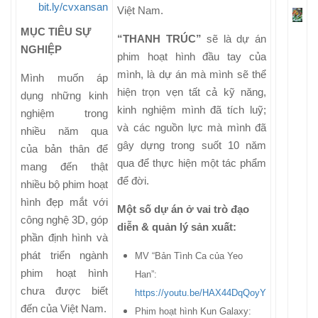
bit.ly/cvxansan
Việt Nam.
MỤC TIÊU SỰ
“THANH TRÚC”
sẽ là dự án
NGHIỆP
phim hoạt hình đầu tay của
mình, là dự án mà mình sẽ thể
Mình muốn áp
hiện trọn vẹn tất cả kỹ năng,
dụng những kinh
kinh nghiệm mình đã tích luỹ;
nghiệm trong
và các nguồn lực mà mình đã
nhiều năm qua
gây dựng trong suốt 10 năm
của bản thân để
qua để thực hiện một tác phẩm
mang đến thật
để đời.
nhiều bộ phim hoạt
hình đẹp mắt với
Một số dự án ở vai trò đạo
công nghệ 3D, góp
diễn & quản lý sản xuất:
phần định hình và
phát triển ngành
MV “Bản Tình Ca của Yeo
phim hoạt hình
Han”:
chưa được biết
https://youtu.be/HAX44DqQoyY
đến của Việt Nam.
Phim hoạt hình Kun Galaxy: