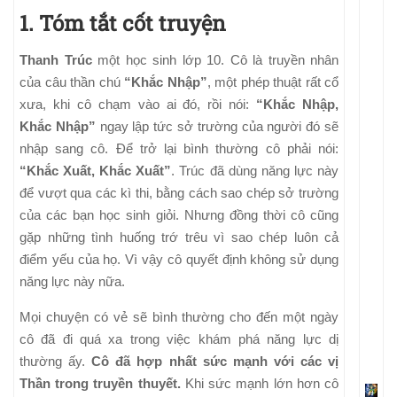
1. Tóm tắt cốt truyện
Thanh Trúc
một học sinh lớp 10. Cô là truyền nhân
của câu thần chú
“Khắc Nhập”
, một phép thuật rất cổ
xưa, khi cô chạm vào ai đó, rồi nói:
“Khắc Nhập,
Khắc Nhập”
ngay lập tức sở trường của người đó sẽ
nhập sang cô. Để trở lại bình thường cô phải nói:
“Khắc Xuất, Khắc Xuất”
. Trúc đã dùng năng lực này
để vượt qua các kì thi, bằng cách sao chép sở trường
của các bạn học sinh giỏi. Nhưng đồng thời cô cũng
gặp những tình huống trớ trêu vì sao chép luôn cả
điểm yếu của họ. Vì vậy cô quyết định không sử dụng
năng lực này nữa.
Mọi chuyện có vẻ sẽ bình thường cho đến một ngày
cô đã đi quá xa trong việc khám phá năng lực dị
thường ấy.
Cô đã hợp nhất sức mạnh với các vị
Thần trong truyền thuyết.
Khi sức mạnh lớn hơn cô