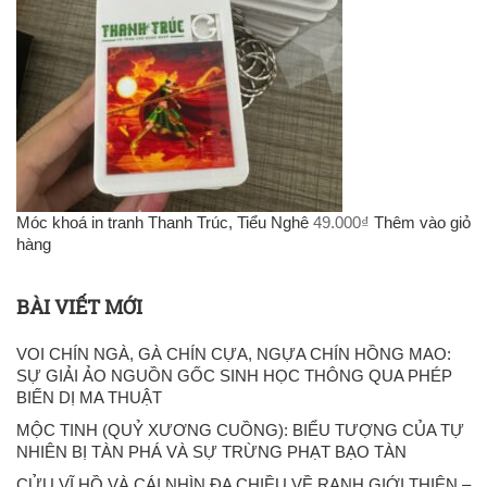
Móc khoá in tranh Thanh Trúc, Tiểu Nghê
49.000
₫
Thêm vào giỏ
hàng
BÀI VIẾT MỚI
VOI CHÍN NGÀ, GÀ CHÍN CỰA, NGỰA CHÍN HỒNG MAO:
SỰ GIẢI ẢO NGUỒN GỐC SINH HỌC THÔNG QUA PHÉP
BIẾN DỊ MA THUẬT
MỘC TINH (QUỶ XƯƠNG CUỒNG): BIỂU TƯỢNG CỦA TỰ
NHIÊN BỊ TÀN PHÁ VÀ SỰ TRỪNG PHẠT BẠO TÀN
CỬU VĨ HỒ VÀ CÁI NHÌN ĐA CHIỀU VỀ RANH GIỚI THIỆN –