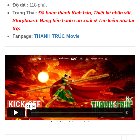
Độ dài:
118 phút
Trạng Thái:
Đã hoàn thành Kịch bản, Thiết kế nhân vật,
Storyboard. Đang tiến hành sản xuất & Tìm kiếm nhà tài
trợ.
Fanpage:
THANH TRÚC Movie