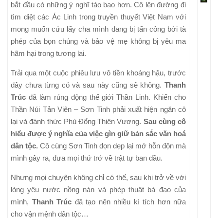
bắt đầu có những ý nghĩ táo bạo hơn. Cô lên đường đi
tìm diệt các Ác Linh trong truyền thuyết Việt Nam với
mong muốn cứu lấy cha mình đang bị tấn công bởi tà
phép của bọn chúng và bảo vệ mẹ không bị yêu ma
hãm hại trong tương lai.
Trải qua một cuộc phiêu lưu vô tiền khoáng hậu, trước
đây chưa từng có và sau này cũng sẽ không.
Thanh
Trúc
đã làm rúng động thế giới Thần Linh. Khiến cho
Thần Núi Tản Viên –
Sơn Tinh phải xuất hiện ngăn cô
lại và đánh thức Phù Đổng Thiên Vương.
Sau cùng cô
hiểu được ý nghĩa của việc gìn giữ bản sắc văn hoá
dân tộc.
Cô cùng Sơn Tinh dọn dẹp lại mớ hỗn độn mà
mình gây ra, đưa mọi thứ trở về trật tự ban đầu.
Nhưng mọi chuyện không chỉ có thế, sau khi trở về với
lòng yêu nước nồng nàn và phép thuật bá đạo của
mình,
Thanh Trúc
đã tạo nên nhiều kì tích hơn nữa
cho vận mệnh dân tộc…